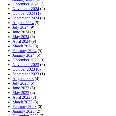
December 2024
(7)
November 2024
(2)
October 2024
(1)
September 2024
(4)
August 2024
(5)
July 2024
(9)
June 2024
(4)
May 2024
(8)
April 2024
(9)
March 2024
(3)
February 2024
(5)
January 2024
(5)
December 2023
(3)
November 2023
(6)
October 2023
(6)
September 2023
(1)
August 2023
(4)
July 2023
(5)
June 2023
(5)
May 2023
(4)
April 2023
(8)
March 2023
(3)
February 2023
(6)
January 2023
(2)
December 2022
(7)