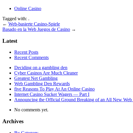
Online Casino
Tagged with: .
←
Web-basierte Casino-Spiele
Basado en la Web Juegos de Casino
→
Latest
Recent Posts
Recent Comments
Deciding on a gambling den
Cyber Casinos Are Much Cleaner
Greatest Net Gambling
Web Gambling Den Rewards
five Reasons To Play At An Online Casino
Internet Casino Sucker Wagers — Part I
Announcing the Official Ground Breaking of an All New Web
No comments yet.
Archives
By Category