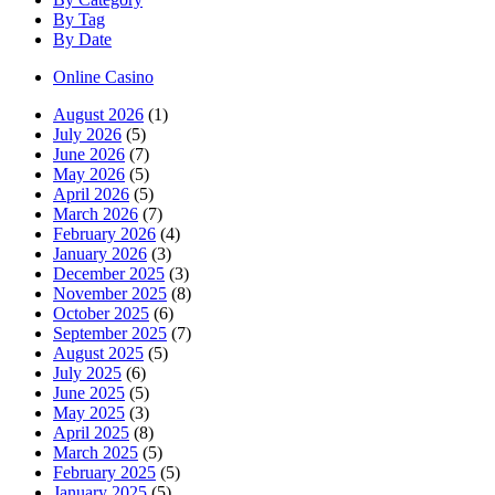
By Tag
By Date
Online Casino
August 2026
(1)
July 2026
(5)
June 2026
(7)
May 2026
(5)
April 2026
(5)
March 2026
(7)
February 2026
(4)
January 2026
(3)
December 2025
(3)
November 2025
(8)
October 2025
(6)
September 2025
(7)
August 2025
(5)
July 2025
(6)
June 2025
(5)
May 2025
(3)
April 2025
(8)
March 2025
(5)
February 2025
(5)
January 2025
(5)