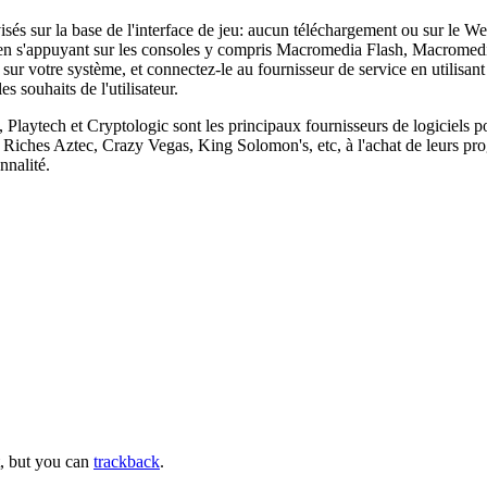
isés sur la base de l'interface de jeu: aucun téléchargement ou sur le We
rnet en s'appuyant sur les consoles y compris Macromedia Flash, Macrome
ler sur votre système, et connectez-le au fournisseur de service en utilisa
es souhaits de l'utilisateur.
aytech et Cryptologic sont les principaux fournisseurs de logiciels pou
 Riches Aztec, Crazy Vegas, King Solomon's, etc, à l'achat de leurs prog
nnalité.
t, but you can
trackback
.