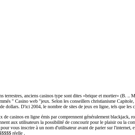
s terrestres, anciens casinos type sont dites «brique et mortier» (B. .. M
mmés " Casino web "jeux. Selon les conseillers christianisme Capitole,
de dollars. D'ici 2004, le nombre de sites de jeux en ligne, tels que les 
 de casinos en ligne émis par comprennent généralement blackjack, rou
nnent aux utilisateurs la possibilité de concourir pour le plaisir ou la co
pour vous inscrire à un nom d'utilisateur avant de parier sur l'internet, 
$$$$$ réelle .