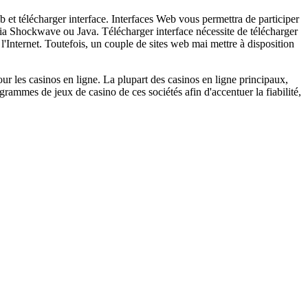
b et télécharger interface. Interfaces Web vous permettra de participer
dia Shockwave ou Java. Télécharger interface nécessite de télécharger
nt l'Internet. Toutefois, un couple de sites web mai mettre à disposition
r les casinos en ligne. La plupart des casinos en ligne principaux,
rammes de jeux de casino de ces sociétés afin d'accentuer la fiabilité,