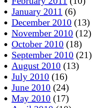
February 2011
(10)
January 2011
(6)
December 2010
(13)
November 2010
(12)
October 2010
(18)
September 2010
(21)
August 2010
(13)
July 2010
(16)
June 2010
(24)
May 2010
(17)