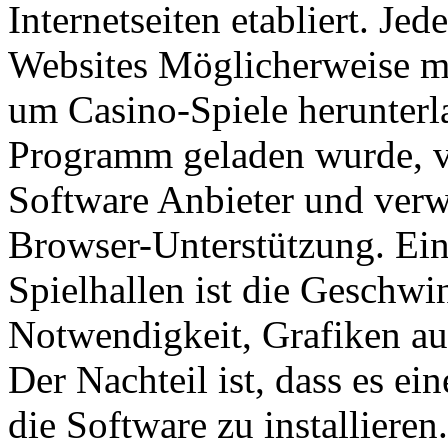
Internetseiten etabliert. Je
Websites Möglicherweise 
um Casino-Spiele herunterl
Programm geladen wurde, v
Software Anbieter und ver
Browser-Unterstützung. Ei
Spielhallen ist die Geschwin
Notwendigkeit, Grafiken au
Der Nachteil ist, dass es e
die Software zu installieren.