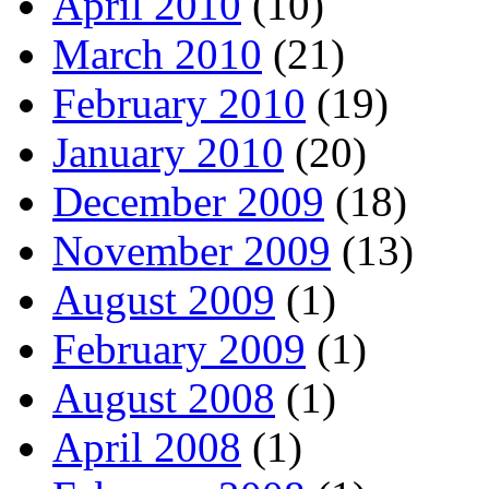
April 2010
(10)
March 2010
(21)
February 2010
(19)
January 2010
(20)
December 2009
(18)
November 2009
(13)
August 2009
(1)
February 2009
(1)
August 2008
(1)
April 2008
(1)