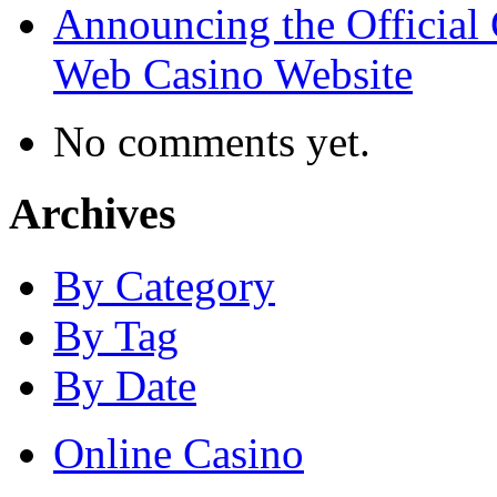
Announcing the Official
Web Casino Website
No comments yet.
Archives
By Category
By Tag
By Date
Online Casino