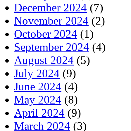
December 2024
(7)
November 2024
(2)
October 2024
(1)
September 2024
(4)
August 2024
(5)
July 2024
(9)
June 2024
(4)
May 2024
(8)
April 2024
(9)
March 2024
(3)