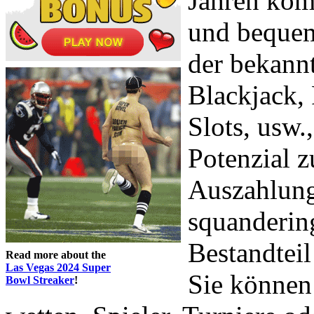
Jahren kom
und bequem
der bekannt
Blackjack, 
Slots, usw.
Potenzial z
Auszahlung
squanderin
Bestandteil
Read more about the
Las Vegas 2024 Super
Sie können 
Bowl Streaker
!