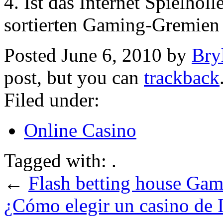
4. Ist das Internet Spielhöll
sortierten Gaming-Gremien
Posted June 6, 2010 by
Bry
post, but you can
trackback
Filed under:
Online Casino
Tagged with: .
←
Flash betting house Gam
¿Cómo elegir un casino de I