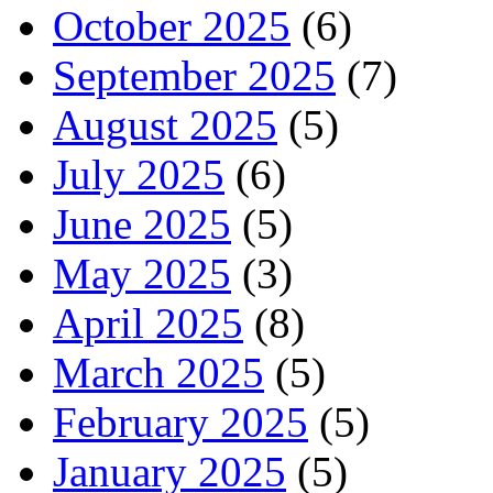
October 2025
(6)
September 2025
(7)
August 2025
(5)
July 2025
(6)
June 2025
(5)
May 2025
(3)
April 2025
(8)
March 2025
(5)
February 2025
(5)
January 2025
(5)