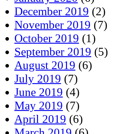
December 2019
(2)
November 2019
(7)
October 2019
(1)
September 2019
(5)
August 2019
(6)
July 2019
(7)
June 2019
(4)
May 2019
(7)
April 2019
(6)
March 2019
(6)