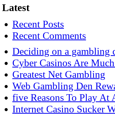
Latest
Recent Posts
Recent Comments
Deciding on a gambling 
Cyber Casinos Are Much
Greatest Net Gambling
Web Gambling Den Rew
five Reasons To Play At
Internet Casino Sucker W