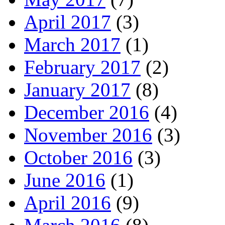
April 2017
(3)
March 2017
(1)
February 2017
(2)
January 2017
(8)
December 2016
(4)
November 2016
(3)
October 2016
(3)
June 2016
(1)
April 2016
(9)