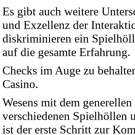
Es gibt auch weitere Unters
und Exzellenz der Interakti
diskriminieren ein Spielhö
auf die gesamte Erfahrung.
Checks im Auge zu behalten
Casino.
Wesens mit dem generellen
verschiedenen Spielhöllen 
ist der erste Schritt zur K