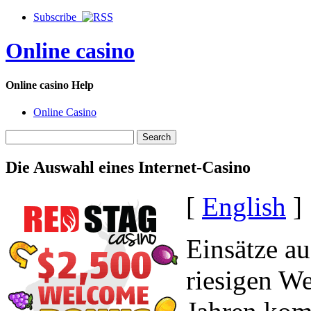
Subscribe
Online casino
Online casino Help
Online Casino
Die Auswahl eines Internet-Casino
[
English
]
Einsätze au
riesigen W